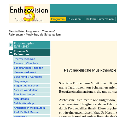
Programm
Rückschau
10 Jahre Entheovision
Sie sind hier: Programm > Themen &
Referenten > Musikther. als Schamanism.
Programmplan
EV 5 - 2013
Themen &
Referenten
Phenylethylamine
Research Chemikals
Schamanische Pflanzen
Psychedelische Musiktherapie
Yawanawa-Project
Bewertung v. Cannabis
Drogenlüge
Spezielle Formen von Musik bzw. Klängen,
Sagen und Märchen
uralte Traditionen von Schamanen anlehn
Alice im Wunderland
Bewußtseinsdimensionen, die uns normal
Rauchmischungen
Naturdrogen
Archaische Instrumente wie Didgeridoo,
Salvia Workshop
erzeugen eine Klangtrance, deren Erfahr
Antibiotika in Wildkräutern
durch Psychedelika ähnelt. Diese psyche
enträtseln, entschlüsseln) hat Dr. Hess i
Prof. Dr. Ralf Metzner
angewandt und auf andere Bereiche der 
Tryptamine