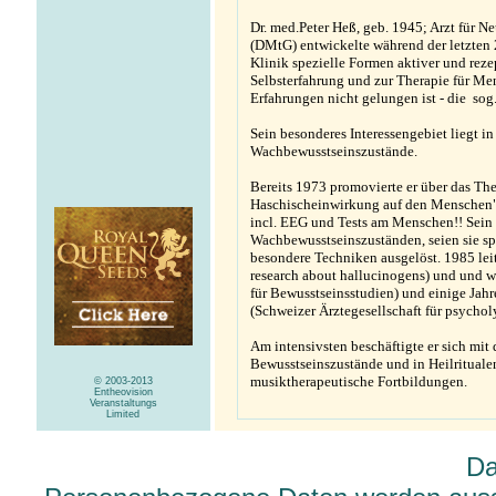
Dr. med.Peter Heß, geb. 1945; Arzt für Ne
(DMtG) entwickelte während der letzten 25
Klinik spezielle Formen aktiver und rez
Selbsterfahrung und zur Therapie für Me
Erfahrungen nicht gelungen ist - die sog
Sein besonderes Interessengebiet liegt i
Wachbewusstseinszustände.
Bereits 1973 promovierte er über das T
Haschischeinwirkung auf den Menschen",
incl. EEG und Tests am Menschen!! Sein 
Wachbewusstseinszuständen, seien sie sp
besondere Techniken ausgelöst. 1985 le
research about hallucinogens) und und 
für Bewusstseinsstudien) und einige Jahre
(Schweizer Ärztegesellschaft für psychol
Am intensivsten beschäftigte er sich m
Bewusstseinszustände und in Heilrituale
musiktherapeutische Fortbildungen.
© 2003-2013
Entheovision
Veranstaltungs
Limited
Da