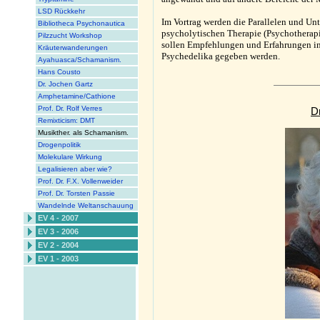
LSD Rückkehr
Im Vortrag werden die Parallelen und Un
Bibliotheca Psychonautica
psycholytischen Therapie (Psychotherap
Pilzzucht Workshop
sollen Empfehlungen und Erfahrungen in
Kräuterwanderungen
Psychedelika gegeben werden.
Ayahuasca/Schamanism.
Hans Cousto
Dr. Jochen Gartz
Amphetamine/Cathione
Prof. Dr. Rolf Verres
D
Remixticism: DMT
Musikther. als Schamanism.
Drogenpolitik
Molekulare Wirkung
Legalisieren aber wie?
Prof. Dr. F.X. Vollenweider
Prof. Dr. Torsten Passie
Wandelnde Weltanschauung
EV 4 - 2007
EV 3 - 2006
EV 2 - 2004
EV 1 - 2003