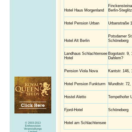
Finckensteina
Hotel Haus Morgenland
Berlin-Steglitz
Hotel Pension Urban
Urbanstraße 1
Potsdamer Str
Hotel Alt Berlin
Schöneberg
Landhaus Schlachtensee
Bogotastr. 9, 
Hotel
Dahlem?
Pension Viola Nova
Kantstr. 146, 
Hotel Pension Funkturm
Wundtstr. 72,
Hostel Aletto
Tempelhofer U
Fjord-Hotel
Schöneberg
Hotel am Schlachtensee
© 2003-2013
Entheovision
Veranstaltungs
Limited