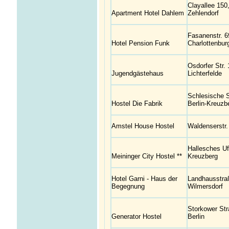
Clayallee 150,
Apartment Hotel Dahlem
Zehlendorf
Fasanenstr. 6
Hotel Pension Funk
Charlottenbur
Osdorfer Str. 
Jugendgästehaus
Lichterfelde
Schlesische S
Hostel Die Fabrik
Berlin-Kreuzb
Amstel House Hostel
Waldenserstr.
Hallesches Uf
Meininger City Hostel **
Kreuzberg
Hotel Garni - Haus der
Landhausstraß
Begegnung
Wilmersdorf
Storkower Str
Generator Hostel
Berlin