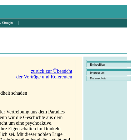
 Shulgin
EntheoBlog
zurück zur Übersicht
Impressum
der Vorträge und Referenten
Datenschutz
dheit schaden
r Vertreibung aus dem Paradies
wenn wir die Geschichte aus dem
ucht um eine psychoaktive,
 ihre Eigenschaften im Dunkeln
lich sei. Mit dieser noblen Lüge –
Desinformation handelte – steht und