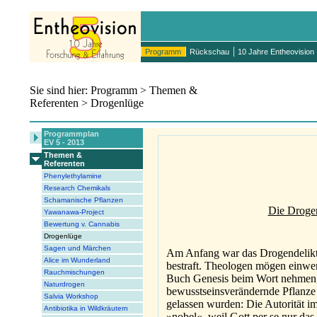
Programm
Rückschau
10 Jahre Entheovision
Sie sind hier: Programm > Themen &
Referenten > Drogenlüge
Programmplan
EV 5 - 2013
Themen &
Referenten
Phenylethylamine
Research Chemikals
Schamanische Pflanzen
Die Drogen
Yawanawa-Project
Bewertung v. Cannabis
Drogenlüge
Sagen und Märchen
Am Anfang war das Drogendelikt
Alice im Wunderland
bestraft. Theologen mögen einwen
Rauchmischungen
Buch Genesis beim Wort nehmen, k
Naturdrogen
bewusstseinsverändernde Pflanze 
Salvia Workshop
gelassen wurden: Die Autorität im
Antibiotika in Wildkräutern
»nobel«, weil Gott per se nur das