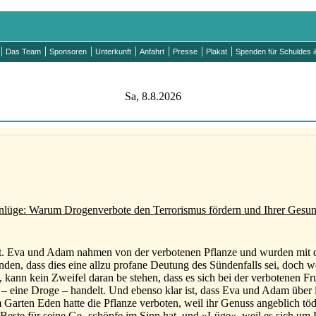
Das Team
Sponsoren
Unterkunft
Anfahrt
Presse
Plakat
Spenden für Schuldes &
Sa, 8.8.2026
lüge: Warum Drogenverbote den Terrorismus fördern und Ihrer Gesun
. Eva und Adam nahmen von der verbotenen Pflanze und wurden mit de
den, dass dies eine allzu profane Deutung des Sündenfalls sei, doch 
ann kein Zweifel daran be stehen, dass es sich bei der verbotenen Fr
– eine Droge – handelt. Und ebenso klar ist, dass Eva und Adam über
 Garten Eden hatte die Pflanze verboten, weil ihr Genuss angeblich töd
 Beste für seine Ge- schöpfe im Sinn hat, und »Lüge«, weil es sich um 