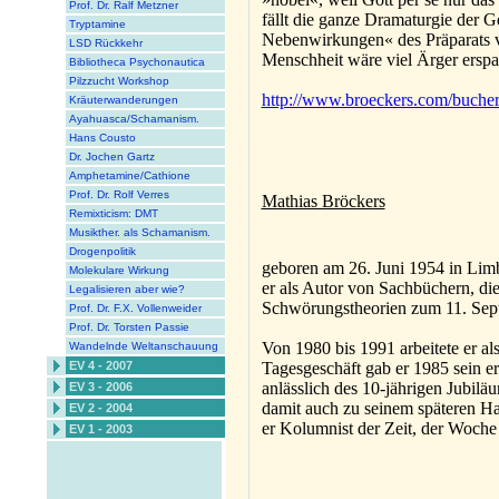
Prof. Dr. Ralf Metzner
fällt die ganze Dramaturgie der
Tryptamine
Nebenwirkungen« des Präparats v
LSD Rückkehr
Menschheit wäre viel Ärger erspar
Bibliotheca Psychonautica
Pilzzucht Workshop
http://www.broeckers.com/bucher
Kräuterwanderungen
Ayahuasca/Schamanism.
Hans Cousto
Dr. Jochen Gartz
Amphetamine/Cathione
Prof. Dr. Rolf Verres
Mathias Bröckers
Remixticism: DMT
Musikther. als Schamanism.
Drogenpolitik
geboren am 26. Juni 1954 in Limbur
Molekulare Wirkung
er als Autor von Sachbüchern, die
Legalisieren aber wie?
Schwörungstheorien zum 11. Sep
Prof. Dr. F.X. Vollenweider
Prof. Dr. Torsten Passie
Von 1980 bis 1991 arbeitete er al
Wandelnde Weltanschauung
EV 4 - 2007
Tagesgeschäft gab er 1985 sein e
anlässlich des 10-jährigen Jubilä
EV 3 - 2006
damit auch zu seinem späteren Hau
EV 2 - 2004
er Kolumnist der Zeit, der Woche
EV 1 - 2003