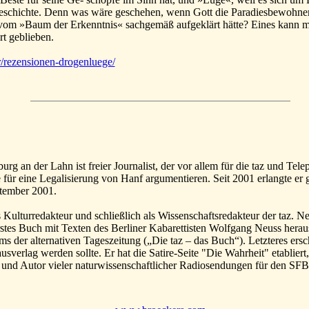
 Geschichte. Denn was wäre geschehen, wenn Gott die Paradiesbewohne
om »Baum der Erkenntnis« sachgemäß aufgeklärt hätte? Eines kann ma
t geblieben.
/rezensionen-drogenluege/
g an der Lahn ist freier Journalist, der vor allem für die taz und Tele
 für eine Legalisierung von Hanf argumentieren. Seit 2001 erlangte er 
tember 2001.
s Kulturredakteur und schließlich als Wissenschaftsredakteur der taz. N
rstes Buch mit Texten des Berliner Kabarettisten Wolfgang Neuss her
ums der alternativen Tageszeitung („Die taz – das Buch“). Letzteres ers
sverlag werden sollte. Er hat die Satire-Seite "Die Wahrheit" etabliert
 und Autor vieler naturwissenschaftlicher Radiosendungen für den SFB