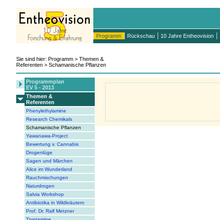
Programm
Rückschau
10 Jahre Entheovision
Sie sind hier: Programm > Themen &
Referenten > Schamanische Pflanzen
Programmplan
EV 5 - 2013
Themen &
Referenten
Phenylethylamine
Research Chemikals
Schamanische Pflanzen
Yawanawa-Project
Bewertung v. Cannabis
Drogenlüge
Sagen und Märchen
Alice im Wunderland
Rauchmischungen
Naturdrogen
Salvia Workshop
Antibiotika in Wildkräutern
Prof. Dr. Ralf Metzner
Tryptamine