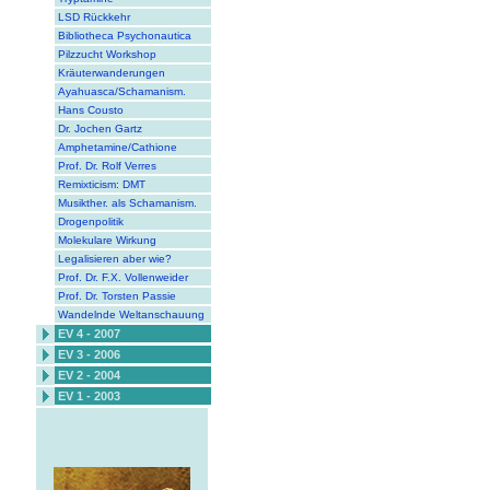
LSD Rückkehr
Bibliotheca Psychonautica
Pilzzucht Workshop
Kräuterwanderungen
Ayahuasca/Schamanism.
Hans Cousto
Dr. Jochen Gartz
Amphetamine/Cathione
Prof. Dr. Rolf Verres
Remixticism: DMT
Musikther. als Schamanism.
Drogenpolitik
Molekulare Wirkung
Legalisieren aber wie?
Prof. Dr. F.X. Vollenweider
Prof. Dr. Torsten Passie
Wandelnde Weltanschauung
EV 4 - 2007
EV 3 - 2006
EV 2 - 2004
EV 1 - 2003