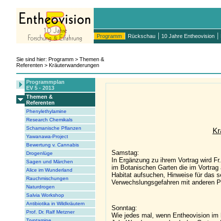
Programm
Rückschau
10 Jahre Entheovision
Sie sind hier: Programm > Themen &
Referenten > Kräuterwanderungen
Programmplan
EV 5 - 2013
Themen &
Referenten
Phenylethylamine
Research Chemikals
Schamanische Pflanzen
Kr
Yawanawa-Project
Bewertung v. Cannabis
Samstag:
Drogenlüge
In Ergänzung zu ihrem Vortrag wird F
Sagen und Märchen
im Botanischen Garten die im Vortrag
Alice im Wunderland
Habitat aufsuchen, Hinweise für das s
Rauchmischungen
Verwechslungsgefahren mit anderen P
Naturdrogen
Salvia Workshop
Antibiotika in Wildkräutern
Sonntag:
Prof. Dr. Ralf Metzner
Wie jedes mal, wenn Entheovision im b
Tryptamine