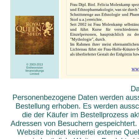
Frau Dipl. Biol. Felicia Molenkamp spez
und Ethnopharmakologie, was sie durch W
Schnittmenge aus Ethnologie und Pharma
Storl u.a.) erreichte.
Seit 2002 ist Frau Molenkamp selbständ
und führt Kurse für verschiedenen 
Einzelpersonen, hauptsächlich zu d
"Mythologie", durch.
Im Rahmen ihrer meist ehrenamtlichen
Lichtenau führt sie Frau-Holle-Kräuter
als überlieferter Gestalt der Erdgöttin b
© 2003-2013
www
Entheovision
Veranstaltungs
Limited
Da
Personenbezogene Daten werden aussch
Bestellung erhoben. Es werden aussch
die der Käufer im Bestellprozess ak
Adressen von Besuchern gespeichtert.
Website bindet keinerlei externe Qu