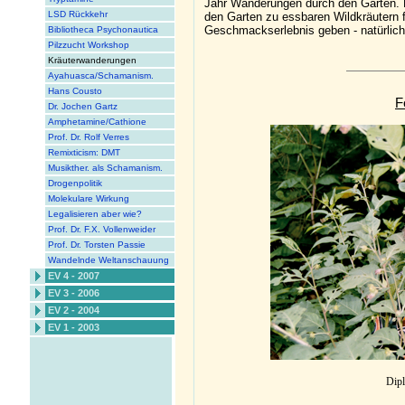
Jahr Wanderungen durch den Garten. F
LSD Rückkehr
den Garten zu essbaren Wildkräutern f
Geschmackserlebnis geben - natürlich
Bibliotheca Psychonautica
Pilzzucht Workshop
Kräuterwanderungen
Ayahuasca/Schamanism.
Hans Cousto
F
Dr. Jochen Gartz
Amphetamine/Cathione
Prof. Dr. Rolf Verres
Remixticism: DMT
Musikther. als Schamanism.
Drogenpolitik
Molekulare Wirkung
Legalisieren aber wie?
Prof. Dr. F.X. Vollenweider
Prof. Dr. Torsten Passie
Wandelnde Weltanschauung
EV 4 - 2007
EV 3 - 2006
EV 2 - 2004
EV 1 - 2003
Dipl