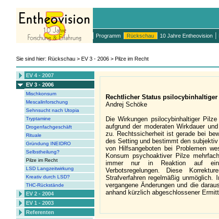
Programm
Rückschau
10 Jahre Entheovision
Sie sind hier: Rückschau > EV 3 - 2006 > Pilze im Recht
EV 4 - 2007
EV 3 - 2006
Mischkonsum
Rechtlicher Status psilocybinhaltiger
Mescalinforschung
Andrej Schöke
Sehnsucht nach Utopia
Die Wirkungen psilocybinhaltiger Pilz
Tryptamine
aufgrund der moderaten Wirkdauer und
Drogenfachgeschäft
zu. Rechtssicherheit ist gerade bei be
Rituale
des Setting und bestimmt den subjekti
Gründung INEIDRO
von Hilfsangeboten bei Problemen wes
Selbstheilung?
Konsum psychoaktiver Pilze mehrfach 
Pilze im Recht
immer nur in Reaktion auf ein
LSD Langzeitwirkung
Verbotsregelungen. Diese Korrektur
Kreativ durch LSD?
Strafverfahren regelmäßig unmöglich. 
vergangene Änderungen und die daraus
THC-Rückstände
anhand kürzlich abgeschlossener Ermitt
EV 2 - 2004
EV 1 - 2003
Referenten