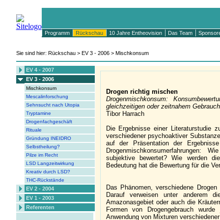
Programm
Rückschau
10 Jahre Entheovision
Das Team
Sponsor
Sie sind hier: Rückschau > EV 3 - 2006 > Mischkonsum
EV 4 - 2007
EV 3 - 2006
Mischkonsum
Drogen richtig mischen
Mescalinforschung
Drogenmischkonsum: Konsumbewertun
Sehnsucht nach Utopia
gleichzeitigen oder zeitnahem Gebrauc
Tibor Harrach
Tryptamine
Drogenfachgeschäft
Die Ergebnisse einer Literaturstudie 
Rituale
verschiedener psychoaktiver Substanzen
Gründung INEIDRO
auf der Präsentation der Ergebniss
Selbstheilung?
Drogenmischkonsumerfahrungen: Wi
Pilze im Recht
subjektive bewertet? Wie werden di
LSD Langzeitwirkung
Bedeutung hat die Bewertung für die V
Kreativ durch LSD?
THC-Rückstände
Das Phänomen, verschiedene Drogen zu
EV 2 - 2004
Darauf verweisen unter anderem di
EV 1 - 2003
Amazonasgebiet oder auch die Kräuterm
Referenten
Formen von Drogengebrauch wurde 
Anwendung von Mixturen verschiedener 