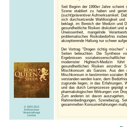
Seit Beginn der 1990er Jahre scheint
Szene etabliert zu haben und gerie
(sucht)präventiver Aufmerksamkeit. Dab
sich durchsetzende Wahllosigkeit un
beklagt, im Bereich der Medizin und 
gesundheitliche Risiken diskutiert und 
Unwissenheit, mangelnde Verantwor
problematisches Risikobedürfnis insbe
akzeptierende Haltung nur schwer aufg
Der Vortrag "Drogen richtig mische
Seiten beleuchten. Die Synthese vo
Ergebnissen sozialwissenschaftlic
modernster Hightech-Medizin führ
gesundheitlichen Risiken einzelne
Mischkonsum als Ganzes. Aus den re
Mischkonsum in bestimmten sozialen Be
verstanden werden kann, dem Bedürfni
zugrunde liegen, in das Erfahrungen, 
und das durch Lernprozesse geprägt w
pharmakologischen Wirkungen von Drog
Zum anderen ist davon auszugehen, d
Rahmenbedingungen, Szenebezug, Set
gesammelten Konsumerfahrungen maßg
© 2003-2013
Entheovision
Veranstaltungs
Limited