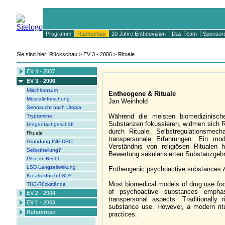
Programm
Rückschau
10 Jahre Entheovision
Das Team
Sponsor
Sie sind hier: Rückschau > EV 3 - 2006 > Rituale
EV 4 - 2007
EV 3 - 2006
Mischkonsum
Entheogene & Rituale
Mescalinforschung
Jan Weinhold
Sehnsucht nach Utopia
Während die meisten biomedizinisch
Tryptamine
Substanzen fokussieren, widmen sich Rit
Drogenfachgeschäft
durch Rituale, Selbstregulationsme
Rituale
transpersonale Erfahrungen. Ein mod
Gründung INEIDRO
Verständnis von religiösen Ritualen
Selbstheilung?
Bewertung säkularisierten Substanzgeb
Pilze im Recht
LSD Langzeitwirkung
Entheogenic psychoactive substances &
Kreativ durch LSD?
Most biomedical models of drug use focu
THC-Rückstände
of psychoactive substances emphasi
EV 2 - 2004
transpersonal aspects. Traditionally 
EV 1 - 2003
substance use. However, a modern rit
Referenten
practices.