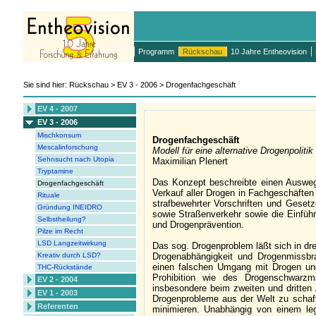
Programm
Rückschau
10 Jahre Entheovision
Sie sind hier: Rückschau > EV 3 - 2006 > Drogenfachgeschäft
EV 4 - 2007
EV 3 - 2006
Mischkonsum
Drogenfachgeschäft
Mescalinforschung
Modell für eine alternative Drogenpolitik
Sehnsucht nach Utopia
Maximilian Plenert
Tryptamine
Das Konzept beschreibte einen Ausweg a
Drogenfachgeschäft
Verkauf aller Drogen in Fachgeschäften
Rituale
strafbewehrter Vorschriften und Geset
Gründung INEIDRO
sowie Straßenverkehr sowie die Einführ
Selbstheilung?
und Drogenprävention.
Pilze im Recht
LSD Langzeitwirkung
Das sog. Drogenproblem läßt sich in drei
Kreativ durch LSD?
Drogenabhängigkeit und Drogenmissb
einen falschen Umgang mit Drogen und
THC-Rückstände
Prohibition wie des Drogenschwarzm
EV 2 - 2004
insbesondere beim zweiten und dritten
EV 1 - 2003
Drogenprobleme aus der Welt zu schaf
Referenten
minimieren. Unabhängig von einem le