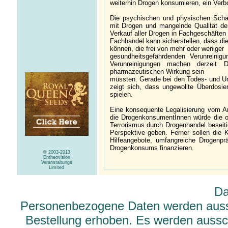
weiterhin Drogen konsumieren, ein Verbo
Die psychischen und physischen Sch
mit Drogen und mangelnde Qualität der
Verkauf aller Drogen in Fachgeschäften
Fachhandel kann sicherstellen, dass d
können, die frei von mehr oder weniger
gesundheitsgefährdenden Verunreinigu
Verunreinigungen machen derzeit D
pharmazeutischen Wirkung sein
müssten. Gerade bei den Todes- und U
zeigt sich, dass ungewollte Überdosie
spielen.
Eine konsequente Legalisierung vom A
die DrogenkonsumentInnen würde die or
Terrorismus durch Drogenhandel beseit
Perspektive geben. Ferner sollen die 
Hilfeangebote, umfangreiche Drogenpr
Drogenkonsums finanzieren.
© 2003-2013
Entheovision
Veranstaltungs
Limited
Da
Personenbezogene Daten werden aussch
Bestellung erhoben. Es werden aussch