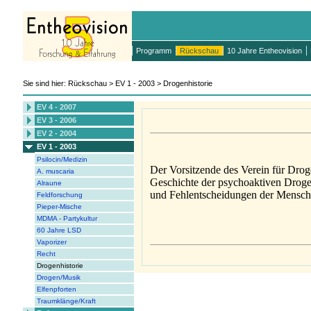
Programm
Rückschau
10 Jahre Entheovision
Sie sind hier: Rückschau > EV 1 - 2003 > Drogenhistorie
EV 4 - 2007
EV 3 - 2006
EV 2 - 2004
EV 1 - 2003
Psilocin/Medizin
Der Vorsitzende des Verein für Droge
A. muscaria
Geschichte der psychoaktiven Droge
Alraune
und Fehlentscheidungen der Menschh
Feldforschung
Pieper-Mische
MDMA - Partykultur
60 Jahre LSD
Vaporizer
Recht
Drogenhistorie
Drogen/Musik
Elfenpforten
Traumklänge/Kraft