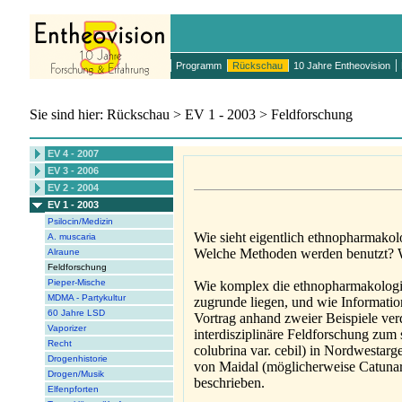
Programm
Rückschau
10 Jahre Entheovision
Sie sind hier: Rückschau > EV 1 - 2003 > Feldforschung
EV 4 - 2007
EV 3 - 2006
EV 2 - 2004
EV 1 - 2003
Psilocin/Medizin
Wie sieht eigentlich ethnopharmako
A. muscaria
Welche Methoden werden benutzt? Wi
Alraune
Feldforschung
Pieper-Mische
Wie komplex die ethnopharmakologisc
MDMA - Partykultur
zugrunde liegen, und wie Information
60 Jahre LSD
Vortrag anhand zweier Beispiele ver
Vaporizer
interdisziplinäre Feldforschung zu
Recht
colubrina var. cebil) in Nordwestarg
Drogenhistorie
von Maidal (möglicherweise Catunar
Drogen/Musik
beschrieben.
Elfenpforten