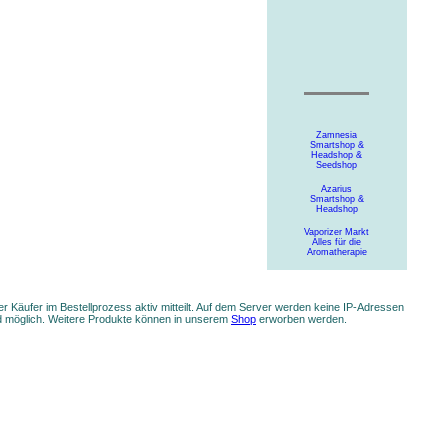
Zamnesia
Smartshop &
Headshop &
Seedshop
Azarius
Smartshop &
Headshop
Vaporizer Markt
Alles für die
Aromatherapie
 Käufer im Bestellprozess aktiv mitteilt. Auf dem Server werden keine IP-Adressen
nd möglich. Weitere Produkte können in unserem
Shop
erworben werden.