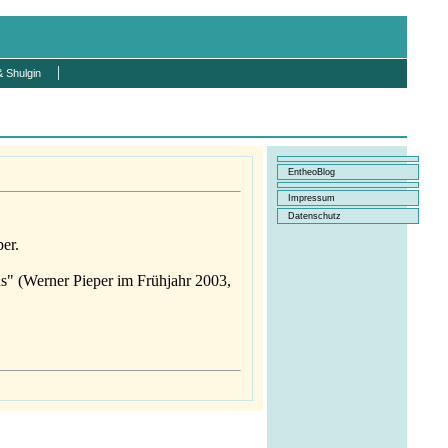
 Shulgin
EntheoBlog
Impressum
Datenschutz
er.
us" (Werner Pieper im Frühjahr 2003,