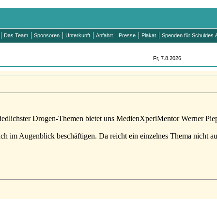
Das Team
Sponsoren
Unterkunft
Anfahrt
Presse
Plakat
Spenden für Schuldes &
Fr, 7.8.2026
iedlichster Drogen-Themen bietet uns MedienXperiMentor Werner Piep
ch im Augenblick beschäftigen. Da reicht ein einzelnes Thema nicht a