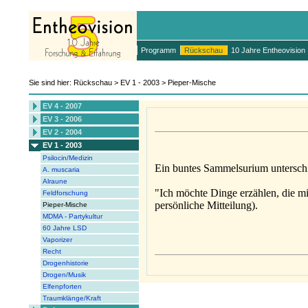
Programm
Rückschau
10 Jahre Entheovision
Sie sind hier: Rückschau > EV 1 - 2003 > Pieper-Mische
EV 4 - 2007
EV 3 - 2006
EV 2 - 2004
EV 1 - 2003
Psilocin/Medizin
Ein buntes Sammelsurium untersch
A. muscaria
Alraune
"Ich möchte Dinge erzählen, die mi
Feldforschung
persönliche Mitteilung).
Pieper-Mische
MDMA - Partykultur
60 Jahre LSD
Vaporizer
Recht
Drogenhistorie
Drogen/Musik
Elfenpforten
Traumklänge/Kraft