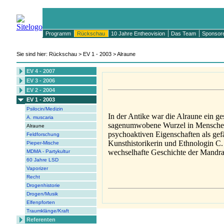
Programm
Rückschau
10 Jahre Entheovision
Das Team
Sponsor
Sie sind hier: Rückschau > EV 1 - 2003 > Alraune
EV 4 - 2007
EV 3 - 2006
EV 2 - 2004
EV 1 - 2003
Psilocin/Medizin
In der Antike war die Alraune ein gesc
A. muscaria
sagenumwobene Wurzel in Menschenges
Alraune
psychoaktiven Eigenschaften als gef
Feldforschung
Kunsthistorikerin und Ethnologin C.
Pieper-Mische
wechselhafte Geschichte der Mandra
MDMA - Partykultur
60 Jahre LSD
Vaporizer
Recht
Drogenhistorie
Drogen/Musik
Elfenpforten
Traumklänge/Kraft
Referenten