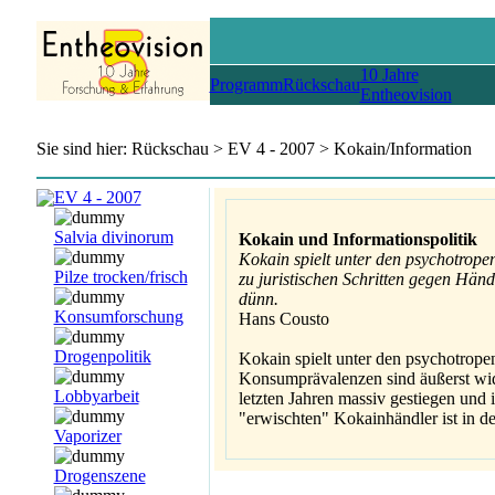
10 Jahre
Programm
Rückschau
Entheovision
Sie sind hier: Rückschau > EV 4 - 2007 > Kokain/Information
EV 4 - 2007
Salvia divinorum
Kokain und Informationspolitik
Kokain spielt unter den psychotrope
Pilze trocken/frisch
zu juristischen Schritten gegen Hän
dünn.
Konsumforschung
Hans Cousto
Drogenpolitik
Kokain spielt unter den psychotrope
Konsumprävalenzen sind äußerst wide
Lobbyarbeit
letzten Jahren massiv gestiegen und 
"erwischten" Kokainhändler ist in d
Vaporizer
Drogenszene