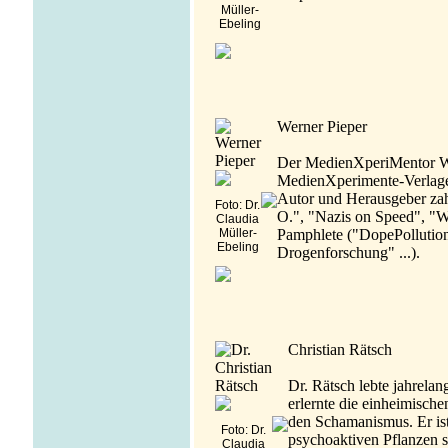
Müller-
Ebeling
Werner Pieper
Der MedienXperiMentor We
MedienXperimente-Verlages
Autor und Herausgeber zahl
Foto: Dr.
O.", "Nazis on Speed", "W
Claudia
Müller-
Pamphlete ("DopePollution
Ebeling
Drogenforschung" ...).
Christian Rätsch
Dr. Rätsch lebte jahrela
erlernte die einheimische
den Schamanismus. Er is
Foto: Dr.
psychoaktiven Pflanzen s
Claudia