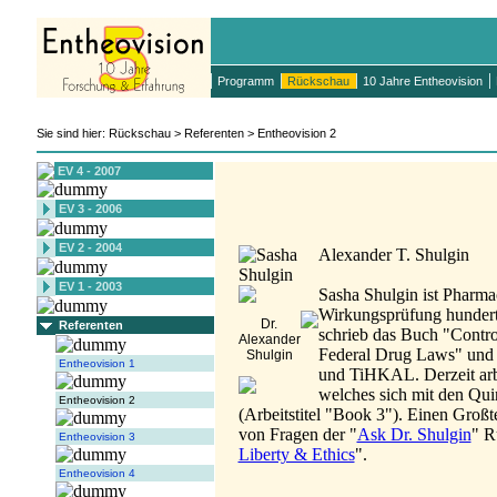
Programm
Rückschau
10 Jahre Entheovision
Sie sind hier: Rückschau > Referenten > Entheovision 2
EV 4 - 2007
EV 3 - 2006
EV 2 - 2004
Alexander T. Shulgin
EV 1 - 2003
Sasha Shulgin ist Pharma
Wirkungsprüfung hundert
Dr.
Referenten
schrieb das Buch "Contro
Alexander
Federal Drug Laws" und
Shulgin
Entheovision 1
und TiHKAL. Derzeit arbei
welches sich mit den Quin
Entheovision 2
(Arbeitstitel "Book 3"). Einen Großt
von Fragen der "
Ask Dr. Shulgin
" R
Entheovision 3
Liberty & Ethics
".
Entheovision 4