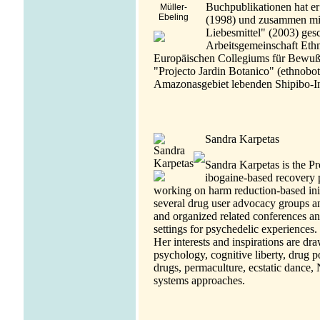
Buchpublikationen hat er
Müller-
Ebeling
(1998) und zusammen mit
Liebesmittel" (2003) gesc
Arbeitsgemeinschaft Eth
Europäischen Collegiums für Bewußt
"Projecto Jardin Botanico" (ethnobo
Amazonasgebiet lebenden Shipibo-In
Sandra Karpetas
Sandra Karpetas is the P
ibogaine-based recovery 
working on harm reduction-based initi
several drug user advocacy groups and
and organized related conferences an
settings for psychedelic experiences.
Her interests and inspirations are d
psychology, cognitive liberty, drug 
drugs, permaculture, ecstatic dance, 
systems approaches.