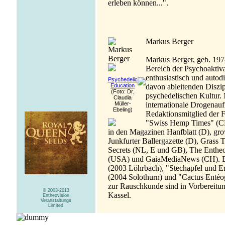
erleben können...".
Markus Berger
Markus Berger, geb. 1974,
Bereich der Psychoaktiva
enthusiastisch und autod
Psychedelic
davon ableitenden Diszi
Education
(Foto: Dr.
psychedelischen Kultur. 
Claudia
internationale Drogenauf
Müller-
Ebeling)
Redaktionsmitglied der F
"Swiss Hemp Times" (CH)
in den Magazinen Hanfblatt (D), gro
Junkfurter Ballergazette (D), Grass 
Secrets (NL, E und GB), The Enthe
(USA) und GaiaMediaNews (CH). Ber
(2003 Löhrbach), "Stechapfel und E
(2004 Solothurn) und "Cactus Entéo
zur Rauschkunde sind in Vorbereitun
© 2003-2013
Kassel.
Entheovision
Veranstaltungs
Limited