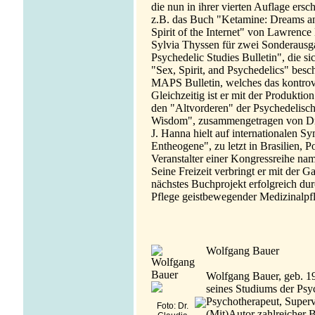
die nun in ihrer vierten Auflage ersc
z.B. das Buch "Ketamine: Dreams an
Spirit of the Internet" von Lawrenc
Sylvia Thyssen für zwei Sonderausga
Psychedelic Studies Bulletin", die si
"Sex, Spirit, and Psychedelics" beschä
MAPS Bulletin, welches das kontrov
Gleichzeitig ist er mit der Produkt
den "Altvorderen" der Psychedelisc
Wisdom", zusammengetragen von Dr.
J. Hanna hielt auf internationalen
Entheogene", zu letzt in Brasilien, P
Veranstalter einer Kongressreihe na
Seine Freizeit verbringt er mit der Ga
nächstes Buchprojekt erfolgreich du
Pflege geistbewegender Medizinalpf
Wolfgang Bauer
Wolfgang Bauer, geb. 194
seines Studiums der Psy
Psychotherapeut, Supervi
Foto: Dr.
(Mit)Autor zahlreicher 