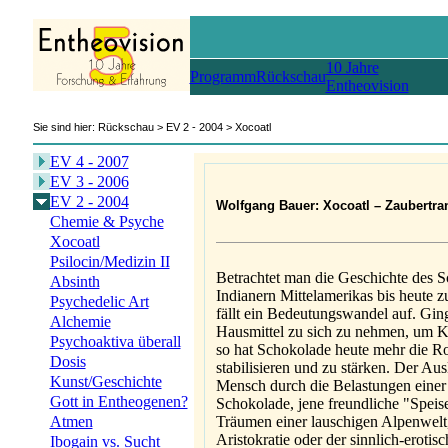
10 Jahre
Programm
Rückschau
Entheovision
Sie sind hier: Rückschau > EV 2 - 2004 > Xocoatl
EV 4 - 2007
EV 3 - 2006
EV 2 - 2004
Wolfgang Bauer: Xocoatl – Zaubertrank
Chemie & Psyche
Xocoatl
Psilocin/Medizin II
Betrachtet man die Geschichte des 
Absinth
Indianern Mittelamerikas bis heute 
Psychedelic Art
fällt ein Bedeutungswandel auf. Gin
Alchemie
Hausmittel zu sich zu nehmen, um Kr
Psychoaktiva überall
so hat Schokolade heute mehr die Rol
Dosis
stabilisieren und zu stärken. Der Aus
Kunst/Geschichte
Mensch durch die Belastungen einer 
Gott in Entheogenen?
Schokolade, jene freundliche "Speise
Träumen einer lauschigen Alpenwelt,
Atmen
Aristokratie oder der sinnlich-eroti
Ibogain vs. Sucht