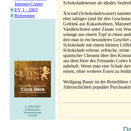
Schokoladenesser als ideales Seelenf
Internet-Corner
EV 1 - 2003
Xocoatl (Schokoladewasser) nannten 
Referenten
eher salziges (und für den Geschma
Getränk aus Kakaobohnen, Maismehl,
Vanilleschoten unter Zusatz von Was
solange aus einem Topf in einen ande
den man in ein besonderes Geschirr 
Schokolade mit einem kleinen Löffel
Schokolade erfreue, erfrische, tröste 
spanischer Chronist über den Konsum
aus dem Heer des Fernando Cortes h
nahrhaft. Wenn man eine Schale dav
reisen, ohne weiteres Essen zu bedür
Wolfgang Bauer ist der Reiseführer i
Altersschichten populäre Psychoaktiv
© 2003-2013
Entheovision
Veranstaltungs
Limited
Da